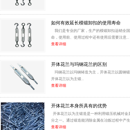
如何有效延长模锻卸扣的使用寿命
我们是专业的厂家，生产的模锻卸扣远销全国
命，使用前、使用过程中还有使用后需要注意...
查看详细
开体花兰与玛钢花兰的区别
玛钢花兰以玛钢铸造为主，开体花兰以圆钢锻
开体花兰以为主锻...
查看详细
开体花兰本身所具有的优势
开体花兰以为主锻造是一种利用锻压机械对金
分之一。通过锻造能消除金属在冶炼过程中产生
查看详细