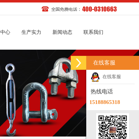
品中心
生产实力
新闻动态
联系我们
在线客服
在线客服
热线电话
15188865318