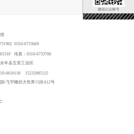
微信公众账号
邯郸市雄旺索具有限公司
理
31902 0310-6733669
65318
传真：0310-6733706
永年县五里工业区
-6610118 15232085125
国•飞宇螺丝大世界15排A12号
: